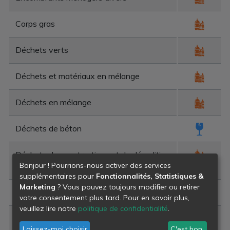
Corps gras
Déchets verts
Déchets et matériaux en mélange
Déchets en mélange
Déchets de béton
Déchets de constructions et de démolition
Bonjour ! Pourrions-nous activer des services
en mélange
supplémentaires pour
Fonctionnalités, Statistiques &
Marketing
? Vous pouvez toujours modifier ou retirer
Déchets de plâtre
votre consentement plus tard. Pour en savoir plus,
veuillez lire notre
politique de confidentialité
.
Déchets de construction et de démolition
Laissez-moi choisir
C'est bon.