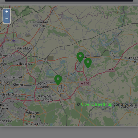
+
−
©
OpenStreetMap
contributors