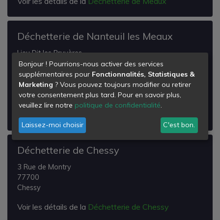
Voir les détails de la
Déchetterie de Meaux
Déchetterie de Nanteuil les Meaux
Lieu Dit les Bruyères
Rue Fortuna Régnier
Bonjour ! Pourrions-nous activer des services
77100
supplémentaires pour
Fonctionnalités, Statistiques &
Nanteuil-lès-Meaux
Marketing
? Vous pouvez toujours modifier ou retirer
votre consentement plus tard. Pour en savoir plus,
Voir les détails de la
Déchetterie de Nanteuil les
veuillez lire notre
politique de confidentialité
.
Meaux
Laissez-moi choisir
C'est bon.
Déchetterie de Chessy
3 Rue de Montry
77700
Chessy
Voir les détails de la
Déchetterie de Chessy