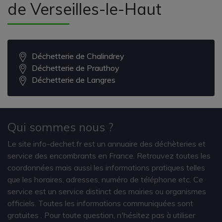
de Verseilles-le-Haut
Déchetterie de Chalindrey
Déchetterie de Prauthoy
Déchetterie de Langres
Qui sommes nous ?
Le site info-dechet.fr est un annuaire des déchèteries et
service des encombrants en France. Retrouvez toutes les
coordonnées mais aussi les informations pratiques telles
que les horaires, adresses, numéro de téléphone etc. Ce
service est un service distinct des mairies ou organismes
officiels. Toutes les informations communiquées sont
gratuites
. Pour toute question, n'hésitez pas à utiliser