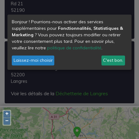
Rd 21
52190
Prauthoy
Bonjour ! Pourrions-nous activer des services
supplémentaires pour
Fonctionnalités, Statistiques &
Voir les détails de la
Déchetterie de Prauthoy
Marketing
? Vous pouvez toujours modifier ou retirer
votre consentement plus tard. Pour en savoir plus,
veuillez lire notre
politique de confidentialité
.
Déchetterie de Langres
Laissez-moi choisir
C'est bon.
Zi des Franchises
Rue de l'Etoile de Langres
52200
Langres
Voir les détails de la
Déchetterie de Langres
+
−