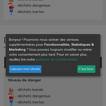
- déchets dangereux
- déchets inertes
Déchets refusés
Bonjour ! Pourrions-nous activer des services
supplémentaires pour
Fonctionnalités, Statistiques &
Marketing
? Vous pouvez toujours modifier ou retirer
votre consentement plus tard. Pour en savoir plus,
veuillez lire notre
politique de confidentialité
.
Type de déchet
Danger
Laissez-moi choisir
C'est bon.
Niveau de danger
- déchets banals
- déchets dangereux
- déchets inertes