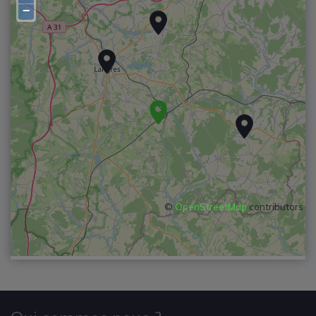
−
©
OpenStreetMap
contributors