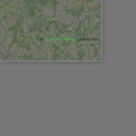
©
OpenStreetMap
contributors