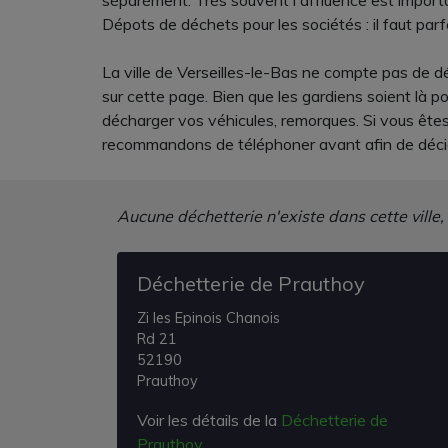
séparément. Très souvent l'affluence est importante
Dépots de déchets pour les sociétés : il faut par
La ville de Verseilles-le-Bas ne compte pas de d
sur cette page. Bien que les gardiens soient là 
décharger vos véhicules, remorques. Si vous ête
recommandons de téléphoner avant afin de décid
Aucune déchetterie n'existe dans cette ville,
Déchetterie de Prauthoy
Zi les Epinois Chanois
Rd 21
52190
Prauthoy
Voir les détails de la
Déchetterie de
Prauthoy