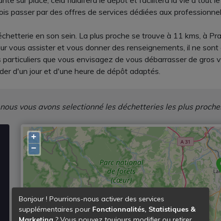
 sur place, cela fluidifera le dépôt et facilitera la vie à tout l
fois passer par des offres de services dédiées aux professionnel
échetterie en son sein. La plus proche se trouve à 11 kms, à Pra
pour vous assister et vous donner des renseignements, il ne so
s particuliers que vous envisagez de vous débarrasser de gros
er d'un jour et d'une heure de dépôt adaptés.
 nous vous avons selectionné les déchetteries les plus proche
+
−
Bonjour ! Pourrions-nous activer des services
supplémentaires pour
Fonctionnalités, Statistiques &
Marketing
? Vous pouvez toujours modifier ou retirer