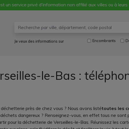
st un service privé d'information non affilié aux villes ou à leurs
Encombrants
D
Je veux des informations sur
rseilles-le-Bas : télépho
 déchetterie près de chez vous ? Nous avons listé
toutes les 
déchets dangereux ? Renseignez-vous, en effet tous ne sont pe
rtir pour la déchetterie de Verseilles-le-Bas. Réunissez les carto