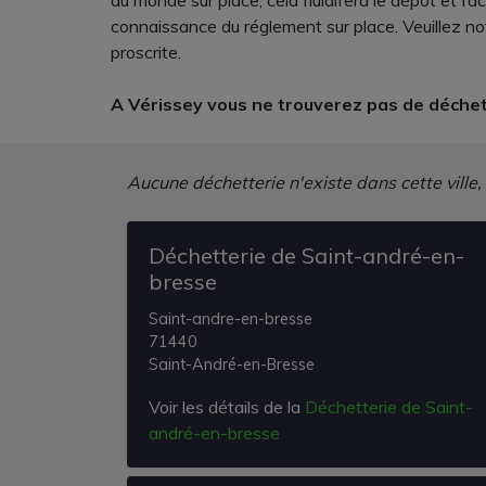
du monde sur place, cela fluidifera le dépôt et fa
connaissance du réglement sur place. Veuillez note
proscrite.
A Vérissey vous ne trouverez pas de déchet
Aucune déchetterie n'existe dans cette ville,
Déchetterie de Saint-andré-en-
bresse
Saint-andre-en-bresse
71440
Saint-André-en-Bresse
Voir les détails de la
Déchetterie de Saint-
andré-en-bresse