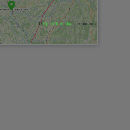
©
OpenStreetMap
contributors