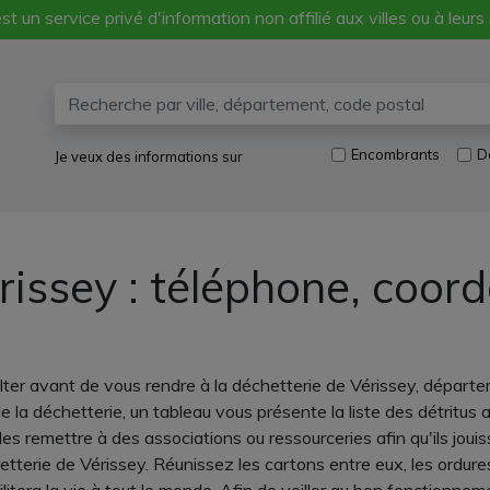
st un service privé d'information non affilié aux villes ou à leurs
Encombrants
D
Je veux des informations sur
rissey : téléphone, coor
ulter avant de vous rendre à la déchetterie de Vérissey, dépar
e la déchetterie, un tableau vous présente la liste des détritus
 les remettre à des associations ou ressourceries afin qu'ils jou
tterie de Vérissey. Réunissez les cartons entre eux, les ordures 