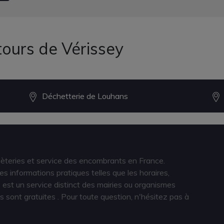
tours de Vérissey
Déchetterie de Louhans
hèteries et service des encombrants en France.
s informations pratiques telles que les horaires,
est un service distinct des mairies ou organismes
s sont gratuites
. Pour toute question, n'hésitez pas à