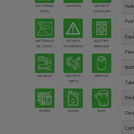
Huil
BATTERIES
CARTONS
DÉCHETS
PILES
CHIMIQUES
Peti
Equi
MATÉRIAUX
DÉCHETS
ELECTRO
DE CONST.
DANGEREUX
MÉNAGER
Pile
Batt
MEUBLES
DÉCHETS
MÉTAUX
VERTS
Tube
Déc
DIVERS
HUILES
BOIS
Déc
Car