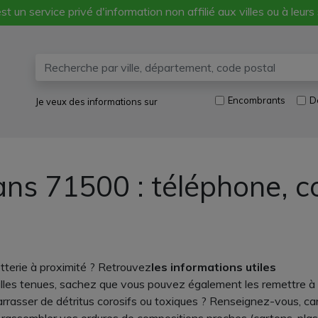
st un service privé d'information non affilié aux villes ou à leurs
Encombrants
D
Je veux des informations sur
ans 71500 : téléphone, 
terie à proximité ? Retrouvez
les informations utiles
illes tenues, sachez que vous pouvez également les remettre à 
barrasser de détritus corosifs ou toxiques ? Renseignez-vous, c