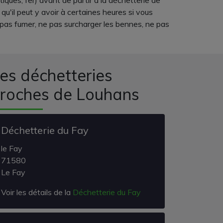
ques, fer) avant de partir à la déchetterie de
u'il peut y avoir à certaines heures si vous
e pas fumer, ne pas surcharger les bennes, ne pas
es déchetteries
roches de Louhans
Déchetterie du Fay
le Fay
71580
Le Fay
Voir les détails de la
Déchetterie du Fay