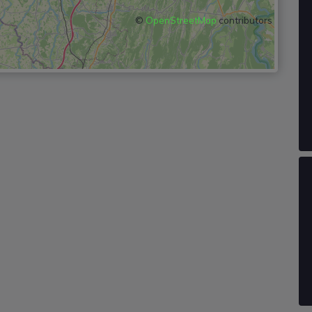
©
OpenStreetMap
contributors