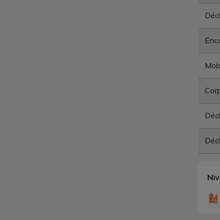
Déch
Enc
Mobi
Corp
Déc
Déch
Ni