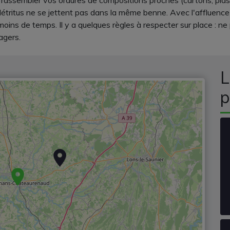
 rassembler vos ordures de compositions proches (cartons, plasti
tritus ne se jettent pas dans la même benne. Avec l'affluence q
oins de temps. Il y a quelques règles à respecter sur place : n
agers.
L
p