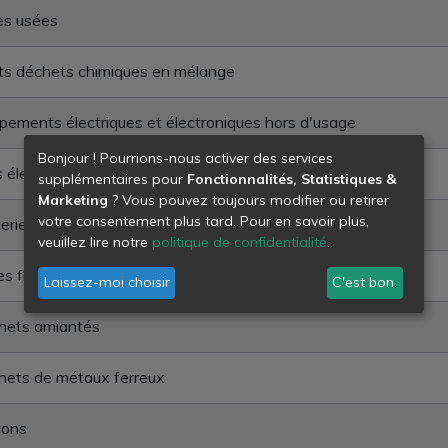
es usées
ts déchets chimiques en mélange
pements électriques et électroniques hors d'usage
Bonjour ! Pourrions-nous activer des services
s électriques usagées
supplémentaires pour
Fonctionnalités, Statistiques &
Marketing
? Vous pouvez toujours modifier ou retirer
votre consentement plus tard. Pour en savoir plus,
eries usagées
veuillez lire notre
politique de confidentialité
.
s fluorescents
Laissez-moi choisir
C'est bon.
hets amiantés
hets de métaux ferreux
tons