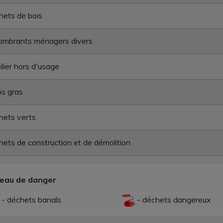
ets de bois
ombrants ménagers divers
lier hors d'usage
s gras
hets verts
ets de construction et de démolition
veau de danger
- déchets banals
- déchets dangereux