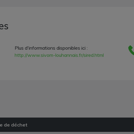
es
Plus d'informations disponibles ici :
http://www.sivom-louhannais.fr/sired.html
e de déchet