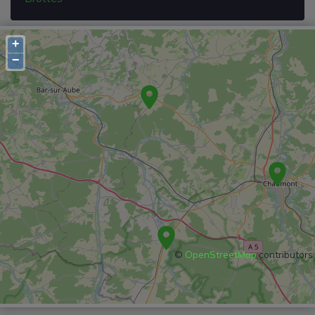
+
−
©
OpenStreetMap
contributors