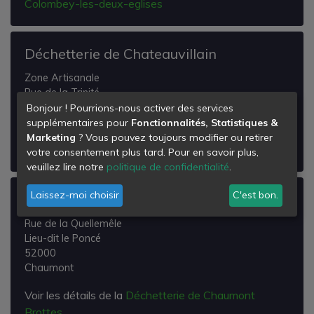
Colombey-les-deux-eglises
Déchetterie de Chateauvillain
Zone Artisanale
Rue de la Trinité
52120
Bonjour ! Pourrions-nous activer des services
Châteauvillain
supplémentaires pour
Fonctionnalités, Statistiques &
Marketing
? Vous pouvez toujours modifier ou retirer
Voir les détails de la
Déchetterie de Chateauvillain
votre consentement plus tard. Pour en savoir plus,
veuillez lire notre
politique de confidentialité
.
Laissez-moi choisir
C'est bon.
Déchetterie de Chaumont Brottes
Rue de la Quellemêle
Lieu-dit le Poncé
52000
Chaumont
Voir les détails de la
Déchetterie de Chaumont
Brottes