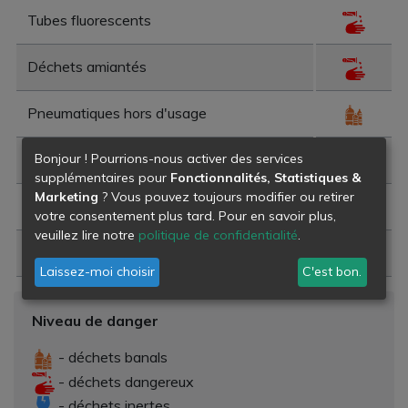
Tubes fluorescents
Déchets amiantés
Pneumatiques hors d'usage
Bonjour ! Pourrions-nous activer des services
Déchets de bois
supplémentaires pour
Fonctionnalités, Statistiques &
Marketing
? Vous pouvez toujours modifier ou retirer
Mobilier hors d'usage
votre consentement plus tard. Pour en savoir plus,
veuillez lire notre
politique de confidentialité
.
Corps gras
Laissez-moi choisir
C'est bon.
Niveau de danger
- déchets banals
- déchets dangereux
- déchets inertes