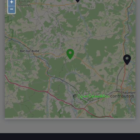
+
−
©
OpenStreetMap
contributors