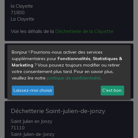
la Clayette
71800
La Clayette
Voir les détails de la
Déchetterie de la Clayette
Bonjour ! Pourrions-nous activer des services
Déchetterie Chauffailles
supplémentaires pour
Fonctionnalités, Statistiques &
Zac la Bruyère
Marketing
? Vous pouvez toujours modifier ou retirer
71170
votre consentement plus tard. Pour en savoir plus,
Chauffailles
veuillez lire notre
politique de confidentialité
.
Voir les détails de la
Déchetterie Chauffailles
Laissez-moi choisir
C'est bon.
Déchetterie Saint-julien-de-jonzy
Saint Julien en Jonzy
71110
Saint-Julien-de-Jonzy