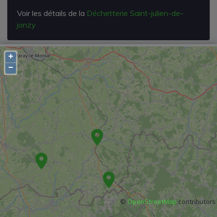
Voir les détails de la
Déchetterie Saint-julien-de-
jonzy
+
−
©
OpenStreetMap
contributors