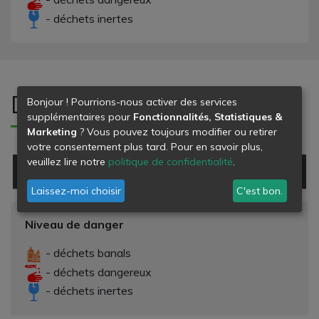
- déchets inertes
Déchets refusés
Bonjour ! Pourrions-nous activer des services
supplémentaires pour
Fonctionnalités, Statistiques &
Marketing
? Vous pouvez toujours modifier ou retirer
votre consentement plus tard. Pour en savoir plus,
veuillez lire notre
politique de confidentialité
.
Type de déchet
Danger
Laissez-moi choisir
C'est bon.
Niveau de danger
- déchets banals
- déchets dangereux
- déchets inertes