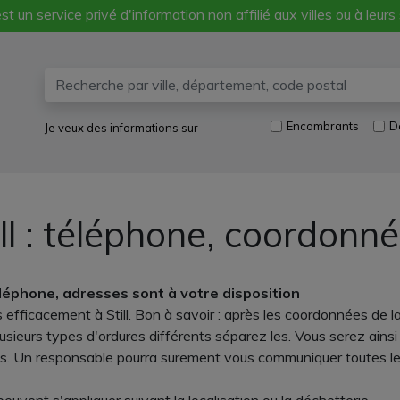
st un service privé d'information non affilié aux villes ou à leurs
Encombrants
D
Je veux des informations sur
ll : téléphone, coordonné
éphone, adresses sont à votre disposition
 efficacement à Still. Bon à savoir : après les coordonnées de la
sieurs types d'ordures différents séparez les. Vous serez ainsi 
. Un responsable pourra surement vous communiquer toutes les 