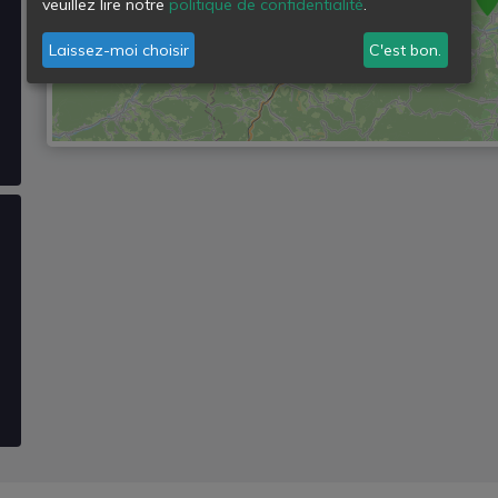
veuillez lire notre
politique de confidentialité
.
Laissez-moi choisir
C'est bon.