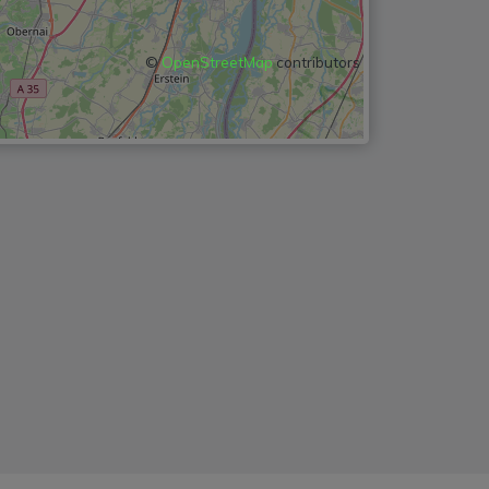
©
OpenStreetMap
contributors