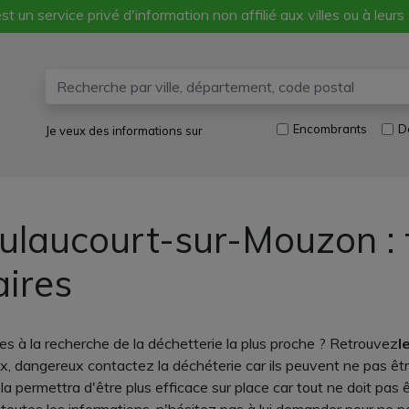
st un service privé d'information non affilié aux villes ou à leurs
Encombrants
D
Je veux des informations sur
ulaucourt-sur-Mouzon : 
aires
s à la recherche de la déchetterie la plus proche ? Retrouvez
l
ux, dangereux contactez la déchéterie car ils peuvent ne pas ê
Cela permettra d'être plus efficace sur place car tout ne doit p