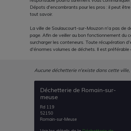
responsable pourra surement vous communiquer to
Dépots d'encombrants pour les pros : il peut êtr
tout savoir.
La ville de Soulaucourt-sur-Mouzon n'a pas de dé
page. Afin de veiller au bon fonctionnement du ce
surcharger les conteneurs. Toute récupération d'
d'énormes volumes de déchets. Il est préférable
Aucune déchetterie n'existe dans cette ville,
Déchetterie de Romain-sur-
meuse
Rd 119
52150
Romain-sur-Meuse
Voir les détails de la
Déchetterie de