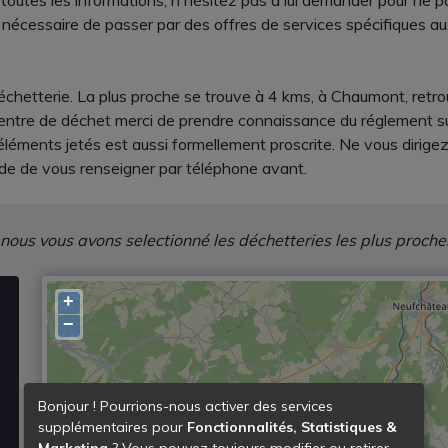
utes les informations, n'hésitez pas à lui demander pour ne p
e nécessaire de passer par des offres de services spécifiques au
chetterie. La plus proche se trouve à 4 kms, à Chaumont, retro
ntre de déchet merci de prendre connaissance du réglement sur p
éléments jetés est aussi formellement proscrite. Ne vous dirigez
 de de vous renseigner par téléphone avant.
 nous vous avons selectionné les déchetteries les plus proche
+
−
Bonjour ! Pourrions-nous activer des services
supplémentaires pour
Fonctionnalités, Statistiques &
Marketing
? Vous pouvez toujours modifier ou retirer