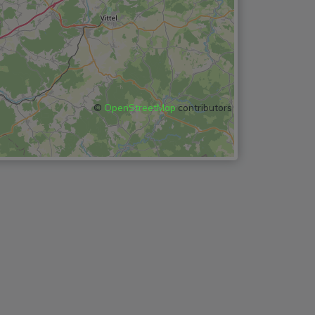
©
OpenStreetMap
contributors