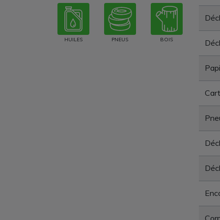
Déc
HUILES
PNEUS
BOIS
Déch
Papi
Car
Pne
Déch
Déch
Enc
Corp