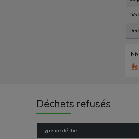
Déc
Déch
Ni
Déchets refusés
Type de déchet