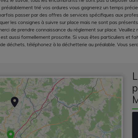
z le savoir, tous les encombrants ne sont pas à déposer dans 
ez préalablement trié vos ordures vous gagnerez un temps précie
parfois passer par des offres de services spécifiques aux profes
iquer les consignes à suivre sur place mais ne sont pas présent
erci de prendre connaissance du réglement sur place. Veuillez not
st aussi formellement proscrite. Si vous êtes particuliers et f
de déchets, téléphonez à la déchetterie au préalable. Vous ser
L
p