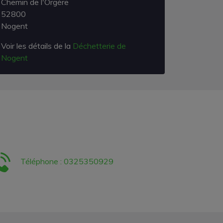
Chemin de l'Orgère
52800
Nogent
Voir les détails de la
Déchetterie de
Nogent
Téléphone : 0325350929