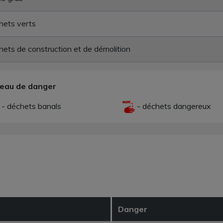
hets verts
ets de construction et de démolition
veau de danger
- déchets banals
- déchets dangereux
Danger