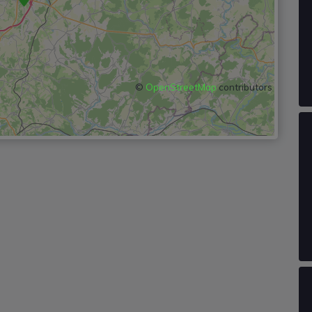
©
OpenStreetMap
contributors