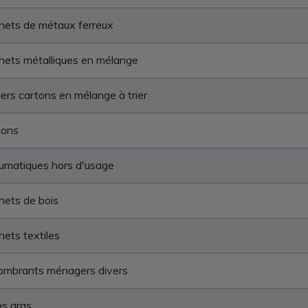
hets de métaux ferreux
ets métalliques en mélange
ers cartons en mélange à trier
tons
umatiques hors d'usage
ets de bois
ets textiles
ombrants ménagers divers
s gras