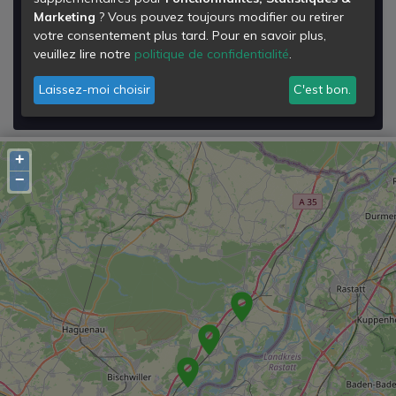
Marketing
? Vous pouvez toujours modifier ou retirer
Route de Herrlisheim
votre consentement plus tard. Pour en savoir plus,
67410
veuillez lire notre
politique de confidentialité
.
Drusenheim
Laissez-moi choisir
C'est bon.
Voir les détails de la
Déchetterie de Drusenheim
+
−