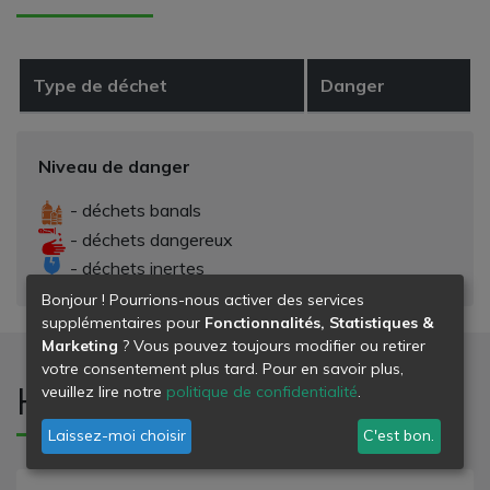
Type de déchet
Danger
Niveau de danger
- déchets banals
- déchets dangereux
- déchets inertes
Bonjour ! Pourrions-nous activer des services
supplémentaires pour
Fonctionnalités, Statistiques &
Marketing
? Vous pouvez toujours modifier ou retirer
votre consentement plus tard. Pour en savoir plus,
Horaires d'ouverture
veuillez lire notre
politique de confidentialité
.
Laissez-moi choisir
C'est bon.