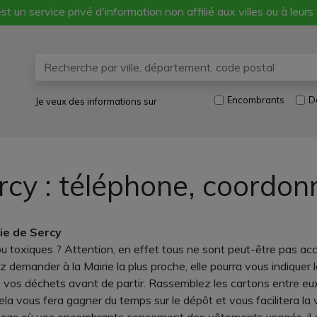
st un service privé d'information non affilié aux villes ou à leurs
Encombrants
D
Je veux des informations sur
rcy : téléphone, coordon
rie de Sercy
ou toxiques ? Attention, en effet tous ne sont peut-être pas ac
z demander à la Mairie la plus proche, elle pourra vous indiqu
 vos déchets avant de partir. Rassemblez les cartons entre eux, 
a vous fera gagner du temps sur le dépôt et vous facilitera la vi