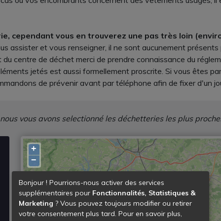
le cas où vos encombrants concernent des vêtements usagés, il es
e, cependant vous en trouverez une pas très loin (enviro
ous assister et vous renseigner, il ne sont aucunement présents
 du centre de déchet merci de prendre connaissance du réglement
'éléments jetés est aussi formellement proscrite. Si vous êtes p
andons de prévenir avant par téléphone afin de fixer d'un jo
 nous vous avons selectionné les déchetteries les plus proche
+
−
Bonjour ! Pourrions-nous activer des services
supplémentaires pour
Fonctionnalités, Statistiques &
Marketing
? Vous pouvez toujours modifier ou retirer
votre consentement plus tard. Pour en savoir plus,