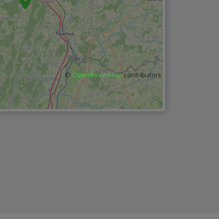
©
OpenStreetMap
contributors