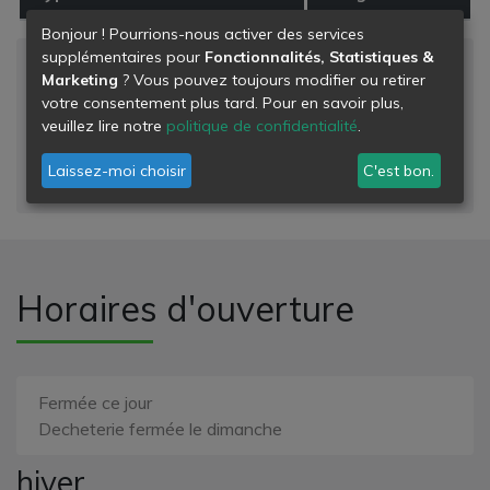
Bonjour ! Pourrions-nous activer des services
supplémentaires pour
Fonctionnalités, Statistiques &
Niveau de danger
Marketing
? Vous pouvez toujours modifier ou retirer
votre consentement plus tard. Pour en savoir plus,
- déchets banals
veuillez lire notre
politique de confidentialité
.
- déchets dangereux
Laissez-moi choisir
C'est bon.
- déchets inertes
Horaires d'ouverture
Fermée ce jour
Decheterie fermée le dimanche
hiver