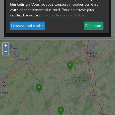
2 chemin juillet
Marketing
? Vous pouvez toujours modifier ou retirer
la teppe pernin
votre consentement plus tard. Pour en savoir plus,
71390
veuillez lire notre
politique de confidentialité
.
Granges
Laissez-moi choisir
C'est bon.
Voir les détails de la
Déchetterie de Granges
+
−