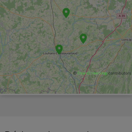
©
OpenStreetMap
contributors