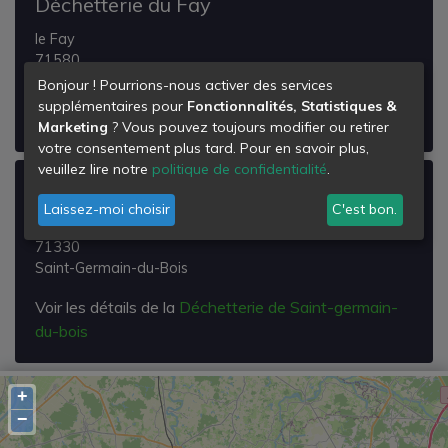
Déchetterie du Fay
le Fay
71580
Le Fay
Bonjour ! Pourrions-nous activer des services
supplémentaires pour
Fonctionnalités, Statistiques &
Voir les détails de la
Déchetterie du Fay
Marketing
? Vous pouvez toujours modifier ou retirer
votre consentement plus tard. Pour en savoir plus,
veuillez lire notre
politique de confidentialité
.
Déchetterie de Saint-germain-du-bois
Laissez-moi choisir
C'est bon.
Za
71330
Saint-Germain-du-Bois
Voir les détails de la
Déchetterie de Saint-germain-
du-bois
+
−