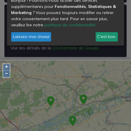
Bonjour ! Pourrions-nous activer des services
supplémentaires pour
Fonctionnalités, Statistiques &
Marketing
? Vous pouvez toujours modifier ou retirer
Déchetterie de Gouaix
votre consentement plus tard. Pour en savoir plus,
Chemin Rural de Gouaix à Montrame
veuillez lire notre
politique de confidentialité
.
77114
Gouaix
Laissez-moi choisir
C'est bon.
Voir les détails de la
Déchetterie de Gouaix
+
−