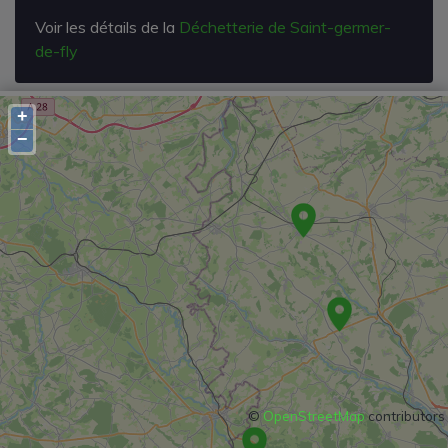
Voir les détails de la
Déchetterie de Saint-germer-
de-fly
+
−
©
OpenStreetMap
contributors