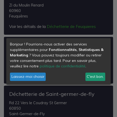
Zi du Moulin Renard
60960
Feuquières
Voir les détails de la
Déchetterie de Feuquieres
Bonjour ! Pourrions-nous activer des services
Déchetterie de Grémevillers
supplémentaires pour
Fonctionnalités, Statistiques &
Rd 150 Hameau de Fretoy
Marketing
? Vous pouvez toujours modifier ou retirer
60380
votre consentement plus tard. Pour en savoir plus,
Grémévillers
veuillez lire notre
politique de confidentialité
.
Voir les détails de la
Déchetterie de Grémevillers
Laissez-moi choisir
C'est bon.
Déchetterie de Saint-germer-de-fly
Rd 22 Vers le Coudray St Germer
60850
Saint-Germer-de-Fly