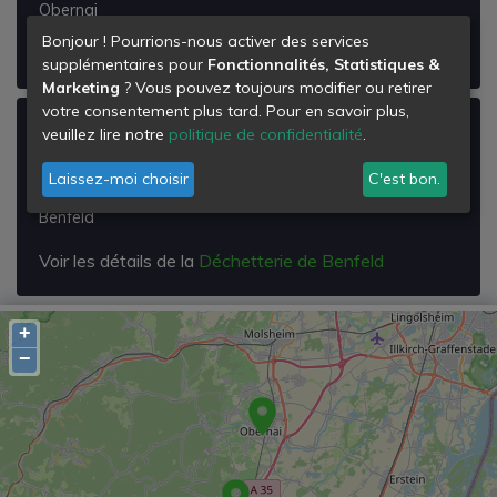
Obernai
Bonjour ! Pourrions-nous activer des services
Voir les détails de la
Déchetterie de Obernai
supplémentaires pour
Fonctionnalités, Statistiques &
Marketing
? Vous pouvez toujours modifier ou retirer
votre consentement plus tard. Pour en savoir plus,
Déchetterie de Benfeld
veuillez lire notre
politique de confidentialité
.
Route d'Hernsheim
Laissez-moi choisir
C'est bon.
67230
Benfeld
Voir les détails de la
Déchetterie de Benfeld
+
−