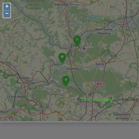
+
−
©
OpenStreetMap
contributors