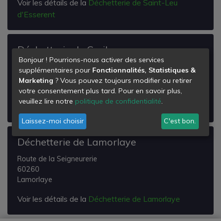
Voir les détails de la
Déchetterie de Saint-Leu
d'Esserent
Déchetterie de Creil
Bonjour ! Pourrions-nous activer des services
Parc Alata
supplémentaires pour
Fonctionnalités, Statistiques &
60100
Marketing
? Vous pouvez toujours modifier ou retirer
Creil
votre consentement plus tard. Pour en savoir plus,
veuillez lire notre
politique de confidentialité
.
Voir les détails de la
Déchetterie de Creil
Laissez-moi choisir
C'est bon.
Déchetterie de Lamorlaye
Route de la Seigneurerie
60260
Lamorlaye
Voir les détails de la
Déchetterie de Lamorlaye