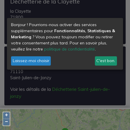
Déchetterie de la Clayette
la Clayette
71800
La Clayette
Bonjour ! Pourrions-nous activer des services
supplémentaires pour
Fonctionnalités, Statistiques &
Voir les détails de la
Déchetterie de la Clayette
Marketing
? Vous pouvez toujours modifier ou retirer
votre consentement plus tard. Pour en savoir plus,
veuillez lire notre
politique de confidentialité
.
Déchetterie Saint-julien-de-jonzy
Laissez-moi choisir
C'est bon.
Saint Julien en Jonzy
71110
Saint-Julien-de-Jonzy
Voir les détails de la
Déchetterie Saint-julien-de-
jonzy
+
−