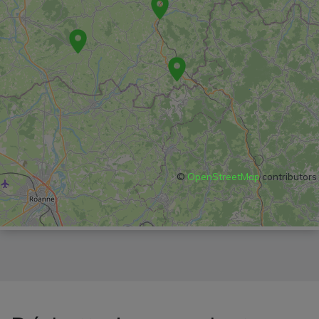
©
OpenStreetMap
contributors