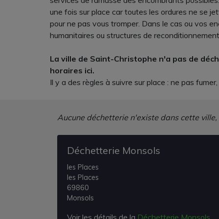
services de ramasse des encombrants possibles. 
une fois sur place car toutes les ordures ne se 
pour ne pas vous tromper. Dans le cas ou vos e
humanitaires ou structures de reconditionnement
La ville de Saint-Christophe n'a pas de déc
horaires ici.
Il y a des règles à suivre sur place : ne pas fum
Aucune déchetterie n'existe dans cette ville,
Déchetterie Monsols
les Places
les Places
69860
Monsols
Voir les détails de la
Déchetterie Monsols