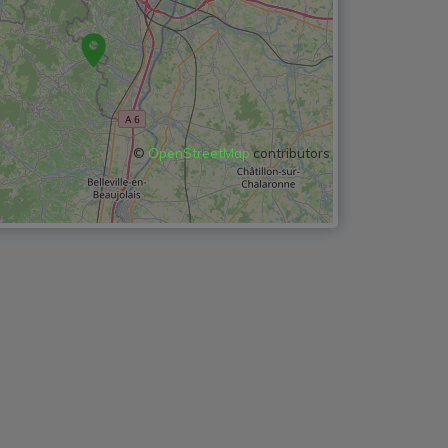
©
OpenStreetMap
contributors