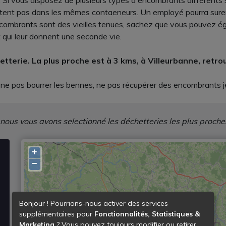
Si vous disposez de plusieurs types d'encombrants différents s
jettent pas dans les mêmes contaeneurs. Un employé pourra sure
ncombrants sont des vieilles tenues, sachez que vous pouvez é
 qui leur donnent une seconde vie.
hetterie. La plus proche est à 3 kms, à Villeurbanne, ret
er, ne pas bourrer les bennes, ne pas récupérer des encombrants j
 nous vous avons selectionné les déchetteries les plus proche
+
−
Bonjour ! Pourrions-nous activer des services
supplémentaires pour
Fonctionnalités, Statistiques &
Marketing
? Vous pouvez toujours modifier ou retirer