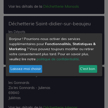
Voir les détails de la
Déchetterie Monsols
Déchetterie Saint-didier-sur-beaujeu
les Dépots
69430
Bonjour ! Pourrions-nous activer des services
Saint-Didier-sur-Beaujeu
supplémentaires pour
Fonctionnalités, Statistiques &
Marketing
? Vous pouvez toujours modifier ou retirer
Voir les détails de la
Déchetterie Saint-didier-sur-
votre consentement plus tard. Pour en savoir plus,
beaujeu
veuillez lire notre
politique de confidentialité
.
Laissez-moi choisir
C'est bon.
Déchetterie Julienas
les Gonnards
Za les Gonnards - Julienas
69840
Juliénas
Voir les détails de la
Déchetterie Julienas