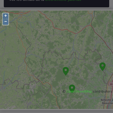
+
−
©
OpenStreetMap
contributors