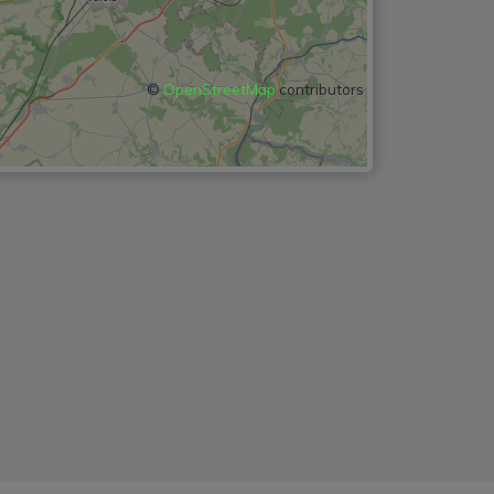
©
OpenStreetMap
contributors