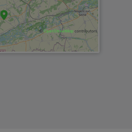
©
OpenStreetMap
contributors