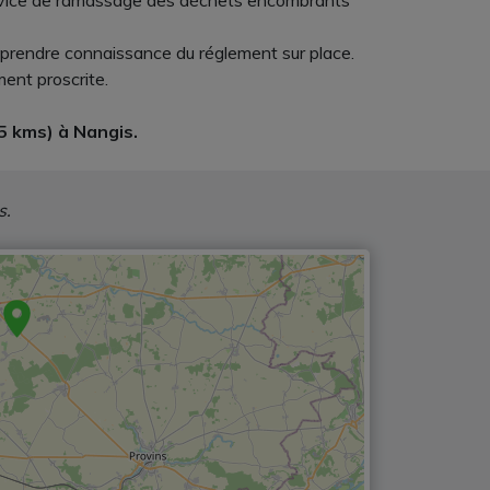
 service de ramassage des déchets encombrants
 prendre connaissance du réglement sur place.
ment proscrite.
 5 kms) à Nangis.
s.