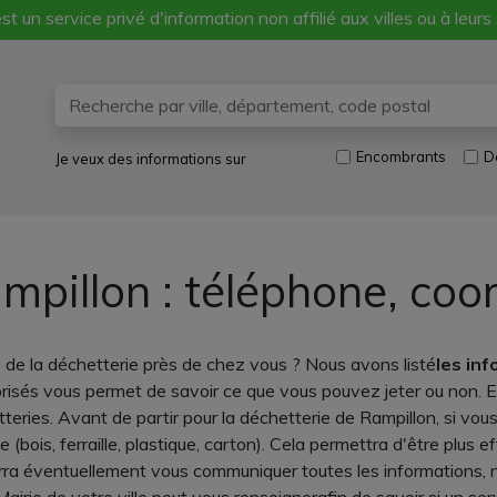
st un service privé d'information non affilié aux villes ou à leurs
Encombrants
D
Je veux des informations sur
mpillon : téléphone, coo
 de la déchetterie près de chez vous ? Nous avons listé
les in
orisés vous permet de savoir ce que vous pouvez jeter ou non. 
teries. Avant de partir pour la déchetterie de Rampillon, si vo
bois, ferraille, plastique, carton). Cela permettra d'être plus e
ra éventuellement vous communiquer toutes les informations, n