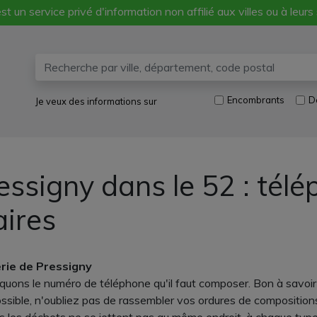
st un service privé d'information non affilié aux villes ou à leurs
Encombrants
D
Je veux des informations sur
essigny dans le 52 : télé
aires
erie de Pressigny
s le numéro de téléphone qu'il faut composer. Bon à savoir : 
ossible, n'oubliez pas de rassembler vos ordures de compositions