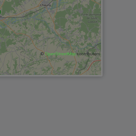
©
OpenStreetMap
contributors