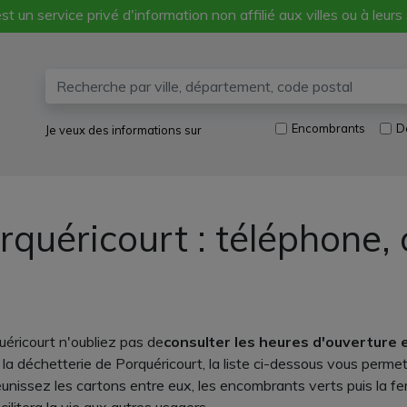
st un service privé d'information non affilié aux villes ou à leurs
Encombrants
D
Je veux des informations sur
rquéricourt : téléphone,
éricourt n'oubliez pas de
consulter les heures d'ouverture 
à la déchetterie de Porquéricourt, la liste ci-dessous vous perm
Réunissez les cartons entre eux, les encombrants verts puis la fe