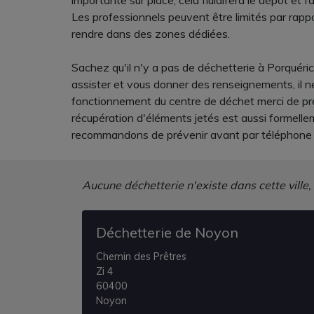
importante sur place, cela fluidifera le dépôt et fa
Les professionnels peuvent être limités par rappo
rendre dans des zones dédiées.
Sachez qu'il n'y a pas de déchetterie à Porquér
assister et vous donner des renseignements, il n
fonctionnement du centre de déchet merci de pren
récupération d'éléments jetés est aussi formelle
recommandons de prévenir avant par téléphone af
Aucune déchetterie n'existe dans cette ville,
Déchetterie de Noyon
Chemin des Prêtres
Zi 4
60400
Noyon