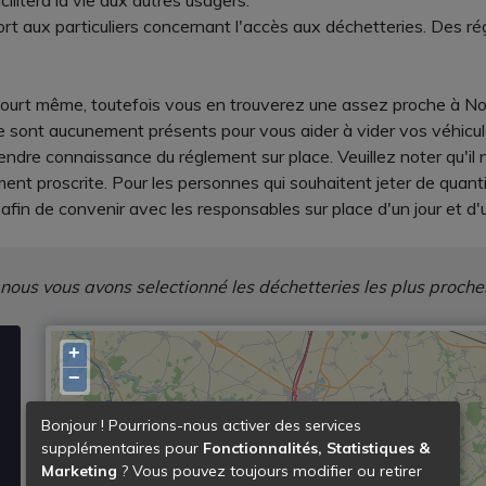
cilitera la vie aux autres usagers.
rt aux particuliers concernant l'accès aux déchetteries. Des rég
icourt même, toutefois vous en trouverez une assez proche à No
e sont aucunement présents pour vous aider à vider vos véhicule
dre connaissance du réglement sur place. Veuillez noter qu'il 
ment proscrite. Pour les personnes qui souhaitent jeter de quan
in de convenir avec les responsables sur place d'un jour et d
 nous vous avons selectionné les déchetteries les plus proche
+
−
Bonjour ! Pourrions-nous activer des services
supplémentaires pour
Fonctionnalités, Statistiques &
Marketing
? Vous pouvez toujours modifier ou retirer