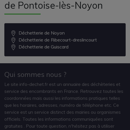
de Pontoise-lès-Noyon
Déchetterie de Noyon
Déchetterie de Ribecourt-dreslincourt
Déchetterie de Guiscard
Qui sommes nous ?
Le site info-dechet.fr est un annuaire des déchèteries et
service des encombrants en France. Retrouvez toutes les
coordonnées mais aussi les informations pratiques telles
que les horaires, adresses, numéro de téléphone etc. Ce
service est un service distinct des mairies ou organismes
officiels. Toutes les informations communiquées sont
gratuites
. Pour toute question, n'hésitez pas à utiliser