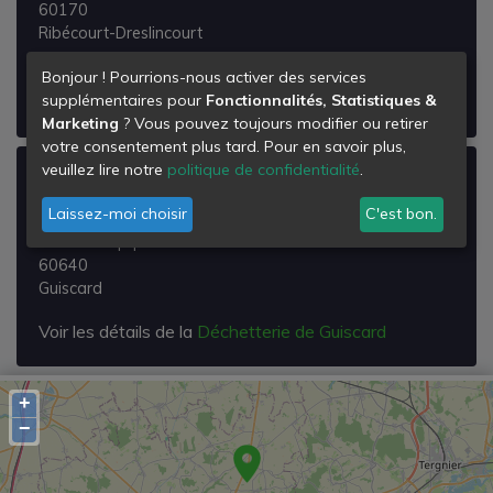
60170
Ribécourt-Dreslincourt
Voir les détails de la
Déchetterie de Ribecourt-
Bonjour ! Pourrions-nous activer des services
supplémentaires pour
Fonctionnalités, Statistiques &
dreslincourt
Marketing
? Vous pouvez toujours modifier ou retirer
votre consentement plus tard. Pour en savoir plus,
veuillez lire notre
politique de confidentialité
.
Déchetterie de Guiscard
Laissez-moi choisir
C'est bon.
Chemin du Fond d'Acq
Lieu Dit l'Équipée
60640
Guiscard
Voir les détails de la
Déchetterie de Guiscard
+
−