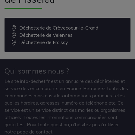
Déchetterie de Crèvecoeur-le-Grand
Déchetterie de Velennes
Déchetterie de Froissy
Qui sommes nous ?
Le site info-dechet.fr est un annuaire des déchèteries et
service des encombrants en France. Retrouvez toutes les
coordonnées mais aussi les informations pratiques telles
que les horaires, adresses, numéro de téléphone etc. Ce
service est un service distinct des mairies ou organismes
officiels. Toutes les informations communiquées sont
gratuites
. Pour toute question, n'hésitez pas à utiliser
notre page de contact.