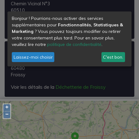
Chemin Vicinal N°3
60510
Velennes
Bonjour ! Pourrions-nous activer des services
supplémentaires pour
Fonctionnalités, Statistiques &
Voir les détails de la
Déchetterie de Velennes
Marketing
? Vous pouvez toujours modifier ou retirer
votre consentement plus tard. Pour en savoir plus,
veuillez lire notre
politique de confidentialité
.
Déchetterie de Froissy
Laissez-moi choisir
C'est bon.
Zi, Rue des Champs
60480
Froissy
Voir les détails de la
Déchetterie de Froissy
+
−