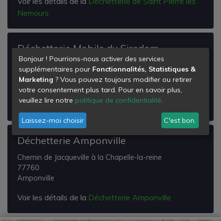
Voir les détails de la
Déchetterie de Saint Pierre les
Nemours
Déchetterie Mobile du Siredom
Bonjour ! Pourrions-nous activer des services
Siredom
supplémentaires pour
Fonctionnalités, Statistiques &
77890
Marketing
? Vous pouvez toujours modifier ou retirer
Arville
votre consentement plus tard. Pour en savoir plus,
veuillez lire notre
politique de confidentialité
.
Voir les détails de la
Déchetterie Mobile du Siredom
Laissez-moi choisir
C'est bon.
Déchetterie Amponville
Chemin de Jacqueville à la Chapelle-la-reine
77760
Amponville
Voir les détails de la
Déchetterie Amponville