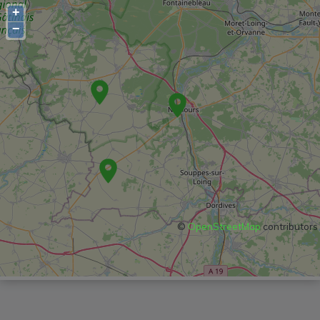
+
−
©
OpenStreetMap
contributors