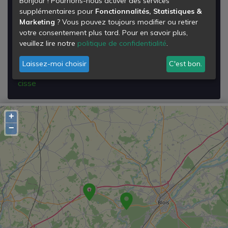
Bonjour ! Pourrions-nous activer des services
Déchetterie de Chouzy-sur-cisse
supplémentaires pour
Fonctionnalités, Statistiques &
Marketing
? Vous pouvez toujours modifier ou retirer
Route de Coulanges
votre consentement plus tard. Pour en savoir plus,
41150
veuillez lire notre
politique de confidentialité
.
Chouzy-sur-Cisse
Laissez-moi choisir
C'est bon.
Voir les détails de la
Déchetterie de Chouzy-sur-
cisse
+
−