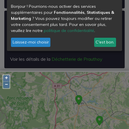
Bonjour ! Pourrions-nous activer des services
supplémentaires pour
Fonctionnalités, Statistiques &
Marketing
? Vous pouvez toujours modifier ou retirer
Déchetterie de Prauthoy
votre consentement plus tard. Pour en savoir plus,
Zi les Epinois Chanois
veuillez lire notre
politique de confidentialité
.
Rd 21
52190
Laissez-moi choisir
C'est bon.
Prauthoy
Voir les détails de la
Déchetterie de Prauthoy
+
−