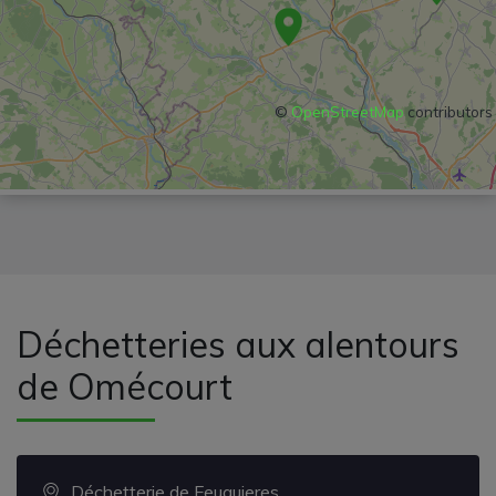
©
OpenStreetMap
contributors
Déchetteries aux alentours
de Omécourt
Déchetterie de Feuquieres