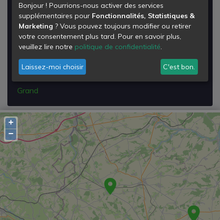
Bonjour ! Pourrions-nous activer des services
Déchetterie de Crèvecoeur-le-Grand
supplémentaires pour
Fonctionnalités, Statistiques &
Marketing
? Vous pouvez toujours modifier ou retirer
Route de Breteuil
votre consentement plus tard. Pour en savoir plus,
Zi Parquet d'Alouettes
veuillez lire notre
politique de confidentialité
.
60360
Crèvecoeur-le-Grand
Laissez-moi choisir
C'est bon.
Voir les détails de la
Déchetterie de Crèvecoeur-le-
Grand
+
−