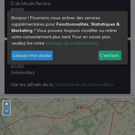
Zi du Moulin Renard
60960
Feuquières
Bonjour ! Pourrions-nous activer des services
supplémentaires pour
Fonctionnalités, Statistiques &
Voir les détails de la
Déchetterie de Feuquieres
Marketing
? Vous pouvez toujours modifier ou retirer
votre consentement plus tard. Pour en savoir plus,
veuillez lire notre
politique de confidentialité
.
Déchetterie de Grémevillers
Laissez-moi choisir
C'est bon.
Rd 150 Hameau de Fretoy
60380
Grémévillers
Voir les détails de la
Déchetterie de Grémevillers
+
−