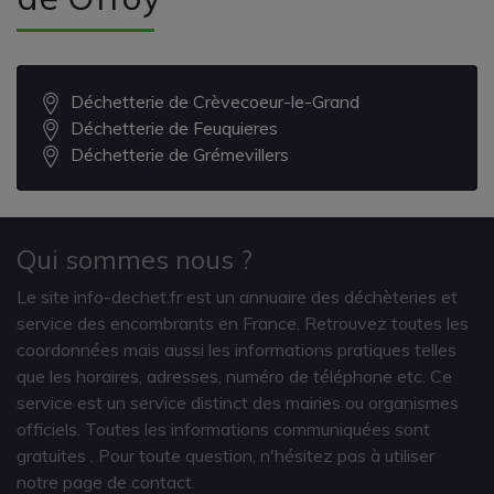
Déchetterie de Crèvecoeur-le-Grand
Déchetterie de Feuquieres
Déchetterie de Grémevillers
Qui sommes nous ?
Le site info-dechet.fr est un annuaire des déchèteries et
service des encombrants en France. Retrouvez toutes les
coordonnées mais aussi les informations pratiques telles
que les horaires, adresses, numéro de téléphone etc. Ce
service est un service distinct des mairies ou organismes
officiels. Toutes les informations communiquées sont
gratuites
. Pour toute question, n'hésitez pas à utiliser
notre page de contact.