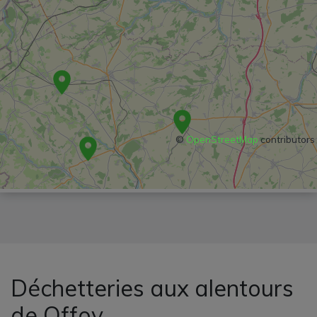
©
OpenStreetMap
contributors
Déchetteries aux alentours
de Offoy