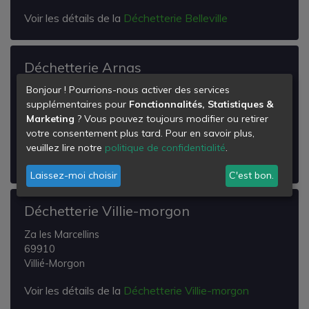
Voir les détails de la
Déchetterie Belleville
Déchetterie Arnas
Bonjour ! Pourrions-nous activer des services
Avé Maria
supplémentaires pour
Fonctionnalités, Statistiques &
Rn 6
Marketing
? Vous pouvez toujours modifier ou retirer
69400
votre consentement plus tard. Pour en savoir plus,
Arnas
veuillez lire notre
politique de confidentialité
.
Voir les détails de la
Déchetterie Arnas
Laissez-moi choisir
C'est bon.
Déchetterie Villie-morgon
Za les Marcellins
69910
Villié-Morgon
Voir les détails de la
Déchetterie Villie-morgon