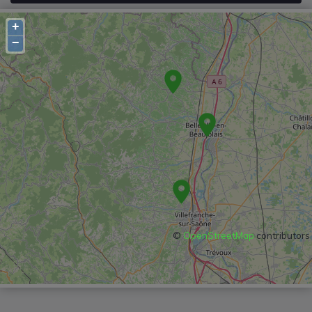
+
−
©
OpenStreetMap
contributors