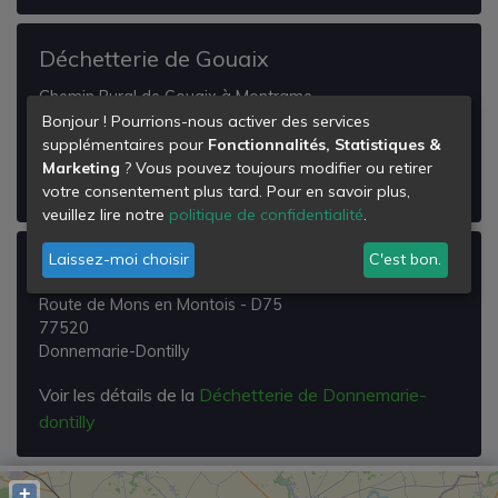
Déchetterie de Gouaix
Chemin Rural de Gouaix à Montrame
77114
Bonjour ! Pourrions-nous activer des services
Gouaix
supplémentaires pour
Fonctionnalités, Statistiques &
Marketing
? Vous pouvez toujours modifier ou retirer
Voir les détails de la
Déchetterie de Gouaix
votre consentement plus tard. Pour en savoir plus,
veuillez lire notre
politique de confidentialité
.
Laissez-moi choisir
C'est bon.
Déchetterie de Donnemarie-dontilly
Route de Mons en Montois - D75
77520
Donnemarie-Dontilly
Voir les détails de la
Déchetterie de Donnemarie-
dontilly
+