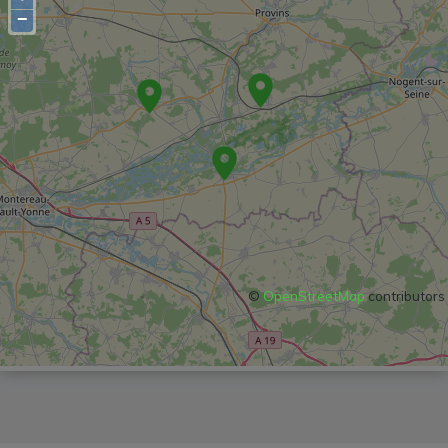
−
©
OpenStreetMap
contributors