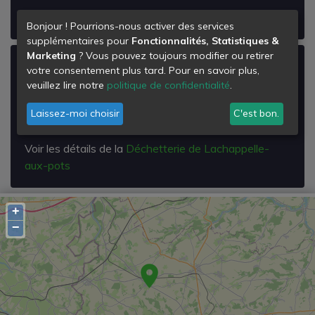
Voir les détails de la
Déchetterie de Feuquieres
Bonjour ! Pourrions-nous activer des services
supplémentaires pour
Fonctionnalités, Statistiques &
Marketing
? Vous pouvez toujours modifier ou retirer
Déchetterie de Lachappelle-aux-pots
votre consentement plus tard. Pour en savoir plus,
veuillez lire notre
politique de confidentialité
.
Rue de la Prairie
60650
Laissez-moi choisir
C'est bon.
Lachapelle-aux-Pots
Voir les détails de la
Déchetterie de Lachappelle-
aux-pots
+
−