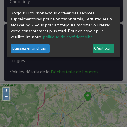
Chalindrey
Voir les détails de la
Déchetterie de Chalindrey
Bonjour ! Pourrions-nous activer des services
supplémentaires pour
Fonctionnalités, Statistiques &
Marketing
? Vous pouvez toujours modifier ou retirer
votre consentement plus tard. Pour en savoir plus,
Déchetterie de Langres
veuillez lire notre
politique de confidentialité
.
Zi des Franchises
Laissez-moi choisir
C'est bon.
Rue de l'Etoile de Langres
52200
Langres
Voir les détails de la
Déchetterie de Langres
+
−