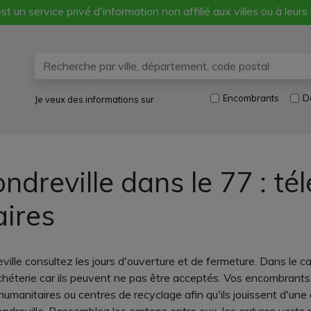
st un service privé d'information non affilié aux villes ou à leurs
Encombrants
D
Je veux des informations sur
dreville dans le 77 : té
aires
ille consultez les jours d'ouverture et de fermeture. Dans le c
héterie car ils peuvent ne pas être acceptés. Vos encombrants
humanitaires ou centres de recyclage afin qu'ils jouissent d'une