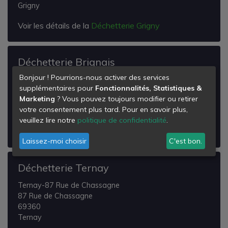
Grigny
Voir les détails de la
Déchetterie Grigny
Déchetterie Brignais
Bonjour ! Pourrions-nous activer des services
les Ronzieres
supplémentaires pour
Fonctionnalités, Statistiques &
Chemin du Puit
Marketing
? Vous pouvez toujours modifier ou retirer
69530
votre consentement plus tard. Pour en savoir plus,
Brignais
veuillez lire notre
politique de confidentialité
.
Voir les détails de la
Déchetterie Brignais
Laissez-moi choisir
C'est bon.
Déchetterie Ternay
Ternay-87 Rue de Chassagne
87 Rue de Chassagne
69360
Ternay