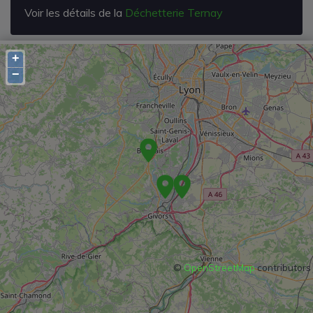
Voir les détails de la
Déchetterie Ternay
+
−
©
OpenStreetMap
contributors