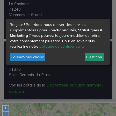
La Chaintre
71240
Varennes-le-Grand
Voir les détails de la
Déchetterie de Varennes-le-
Bonjour ! Pourrions-nous activer des services
supplémentaires pour
Fonctionnalités, Statistiques &
Grand
Marketing
? Vous pouvez toujours modifier ou retirer
votre consentement plus tard. Pour en savoir plus,
veuillez lire notre
politique de confidentialité
.
Déchetterie de Saint-germain-du-plain
Laissez-moi choisir
C'est bon.
Za
5 Impasse Vermes
71370
Saint-Germain-du-Plain
Voir les détails de la
Déchetterie de Saint-germain-
du-plain
+
−