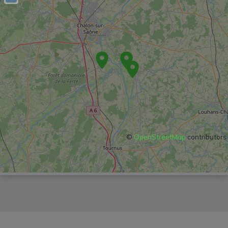
©
OpenStreetMap
contributors