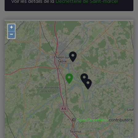
Voir les détails de la
Déchetterie de Saint-marcel
+
−
©
OpenStreetMap
contributors