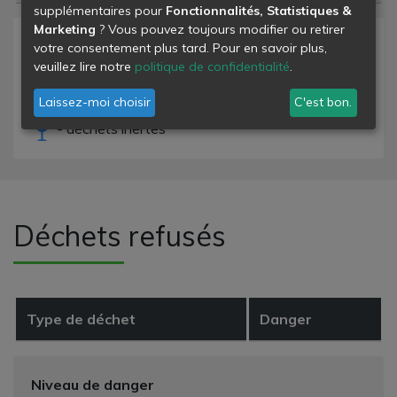
supplémentaires pour
Fonctionnalités, Statistiques &
Marketing
? Vous pouvez toujours modifier ou retirer
Niveau de danger
votre consentement plus tard. Pour en savoir plus,
veuillez lire notre
politique de confidentialité
.
- déchets banals
Laissez-moi choisir
C'est bon.
- déchets dangereux
- déchets inertes
Déchets refusés
Type de déchet
Danger
Niveau de danger