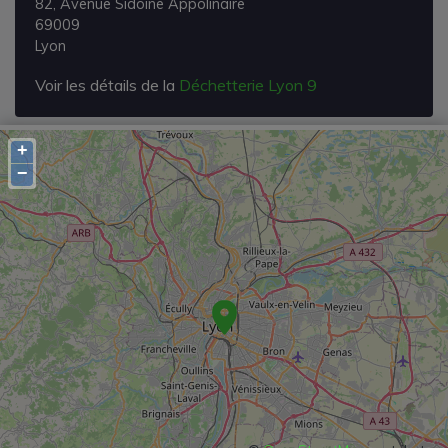
82, Avenue Sidoine Appolinaire
69009
Lyon
Voir les détails de la
Déchetterie Lyon 9
+
−