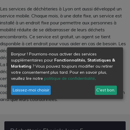
Les services de déchèteries à Lyon ont aussi développé un
service mobile. Chaque mois, à une date fixe, un service est
installé à un endroit fixe pour permettre aux personnes à
mobilité réduite de se débarrasser de leurs déchets
encombrants. Ce service est gratuit, un agent se tient
disponible à cet endroit pour vous aider en cas de besoin. Les
déchets professionnels ne sont pas acceptés dans les
Bonjour ! Pourrions-nous activer des services
déchetteries mobiles.
supplémentaires pour
Fonctionnalités, Statistiques &
La liste des déchets acceptés, les jours et horaires des
Marketing
? Vous pouvez toujours modifier ou retirer
déchetteries mobiles, toutes les informations relatives aux
votre consentement plus tard. Pour en savoir plus,
centres de collectes de cette commune sont disponibles
veuillez lire notre
politique de confidentialité
.
auprès du service en charge. Retrouvez ci-dessous les
Laissez-moi choisir
C'est bon.
coordonnées des différentes déchetteries de la ville de Lyon
ainsi que leurs coordonnées.