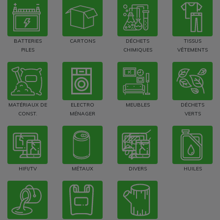
BATTERIES
CARTONS
DÉCHETS
TISSUS
PILES
CHIMIQUES
VÊTEMENTS
MATÉRIAUX DE
ELECTRO
MEUBLES
DÉCHETS
CONST.
MÉNAGER
VERTS
HIFI/TV
MÉTAUX
DIVERS
HUILES