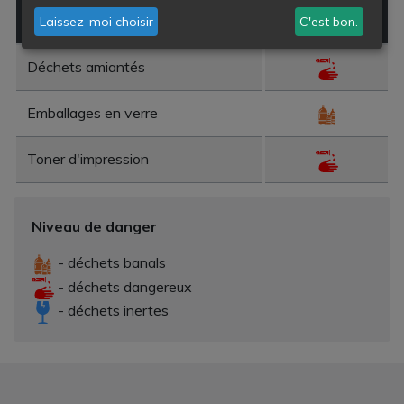
Type de déchet
Danger
Laissez-moi choisir
C'est bon.
Déchets amiantés
Emballages en verre
Toner d'impression
Niveau de danger
- déchets banals
- déchets dangereux
- déchets inertes