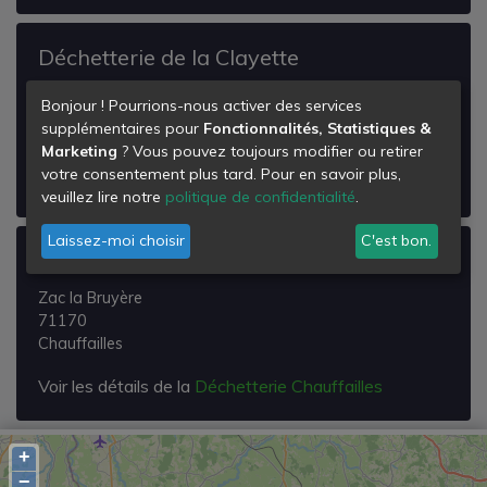
Déchetterie de la Clayette
la Clayette
Bonjour ! Pourrions-nous activer des services
71800
supplémentaires pour
Fonctionnalités, Statistiques &
La Clayette
Marketing
? Vous pouvez toujours modifier ou retirer
votre consentement plus tard. Pour en savoir plus,
Voir les détails de la
Déchetterie de la Clayette
veuillez lire notre
politique de confidentialité
.
Laissez-moi choisir
C'est bon.
Déchetterie Chauffailles
Zac la Bruyère
71170
Chauffailles
Voir les détails de la
Déchetterie Chauffailles
+
−