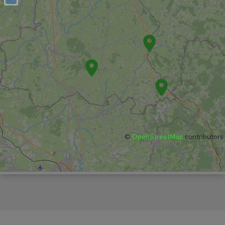
©
OpenStreetMap
contributors