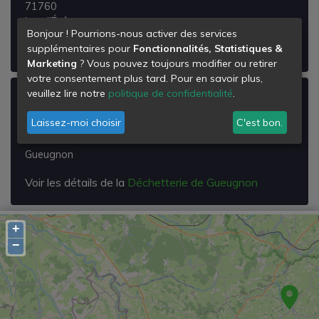
71760
Issy-l'Évêque
Bonjour ! Pourrions-nous activer des services
Voir les détails de la
Déchetterie d'Issy l'Eveque
supplémentaires pour
Fonctionnalités, Statistiques &
Marketing
? Vous pouvez toujours modifier ou retirer
votre consentement plus tard. Pour en savoir plus,
veuillez lire notre
politique de confidentialité
.
Déchetterie de Gueugnon
Laissez-moi choisir
C'est bon.
Route de Rigny
71130
Gueugnon
Voir les détails de la
Déchetterie de Gueugnon
+
−